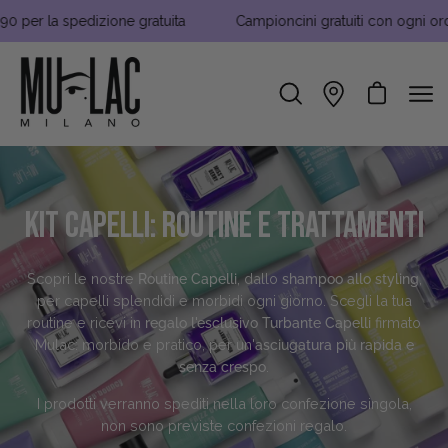
Vai
r la spedizione gratuita
Campioncini gratuiti con ogni ordine!
al
contenuto
Apri carrello
Apri
Stores
Apri
barra
men
di
di
ricerca
nav
Kit Capelli: Routine e Trattamenti
Scopri le nostre
Routine Capelli
, dallo
shampoo allo styling
,
per capelli splendidi e morbidi ogni giorno. Scegli la tua
routine e ricevi in
regalo l'esclusivo
Turbante Capelli
firmato
Mulac: morbido e pratico, per un'
asciugatura più rapida e
senza crespo
.
I prodotti verranno spediti nella loro confezione singola,
non sono previste confezioni regalo.