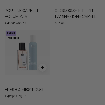
ROUTINE CAPELLI
GLOSSSSSY KIT - KIT
VOLUMIZZATI
LAMINAZIONE CAPELLI
€45,92
€65,60
€11,90
FRESH
PROMO
&
👯‍♀️ COMBO
MISS'T
DUO
FRESH & MISS'T DUO
€42,30
€49,80