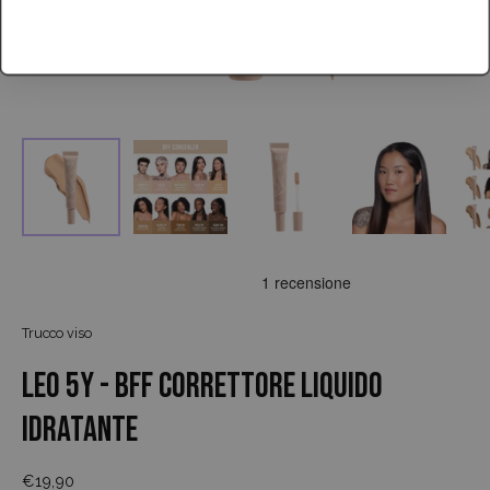
Trucco viso
LEO 5Y - BFF correttore liquido
idratante
€19,90