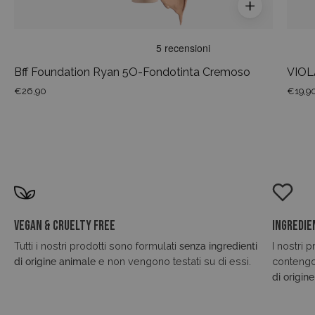
Bff Foundation Ryan 5O-Fondotinta Cremoso
VIOLA
€26,90
€19,9
Vegan & Cruelty Free
Ingredie
Tutti i nostri prodotti sono formulati
senza ingredienti
I nostri 
di origine animale
e non vengono testati su di essi.
conteng
di origin