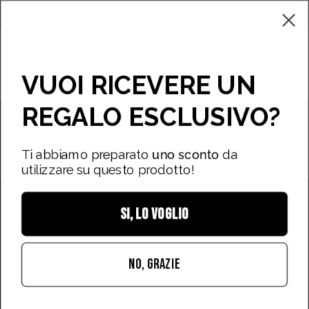
Vai
💋 SPEDIZIONE GRATUITA SU TUTTI GLI ORDINI!
Campion
al
contenuto
Apri carrello
Apri
Stores
Apri
VUOI RICEVERE UN
barra
men
di
REGALO ESCLUSIVO?
di
Apri
Ap
ricerca
nav
immagine
im
lightbox
li
Ti abbiamo preparato
uno sconto
da
utilizzare su questo prodotto!
SI, LO VOGLIO
NO, GRAZIE