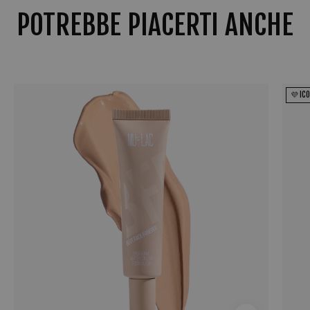
POTREBBE PIACERTI ANCHE
Bff
💜 IC
Foundation
Ryan
5O-
Fondotinta
Cremoso