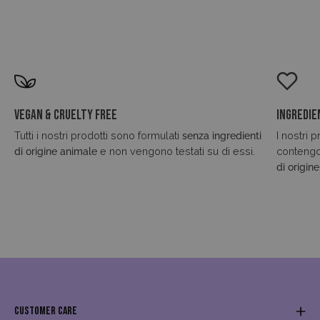
Vegan & Cruelty Free
Ingredie
Tutti i nostri prodotti sono formulati
senza ingredienti
I nostri 
di origine animale
e non vengono testati su di essi.
conteng
di origin
CUSTOMER CARE