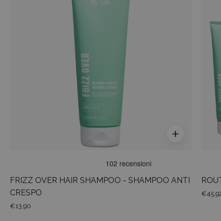
SHAMPOO
-
SHAMPOO
ANTI
CRESPO
FRIZZ OVER HAIR SHAMPOO - SHAMPOO ANTI
ROUT
CRESPO
€45,9
€13,90