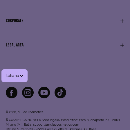
CORPORATE
LEGAL AREA
Lingua
Italiano
© 2026,
Mulac Cosmetics
.
© COSMETICA HUB SPA Sede legale/Head office: Foro Buonaparte, 67 - 20121
Milano (MI), Italia.
support@mulaccosmetics.com
HQ: Via S. Carlo 28 - 40023 Castelguelfo di Bologna (BO), Italia.