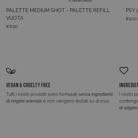
PALETTE MEDIUM SHOT - PALETTE REFILL
PSY 
VUOTA
€9,50
€8,90
Vegan & Cruelty Free
Ingredie
Tutti i nostri prodotti sono formulati
senza ingredienti
I nostri 
di origine animale
e non vengono testati su di essi.
conteng
di origin