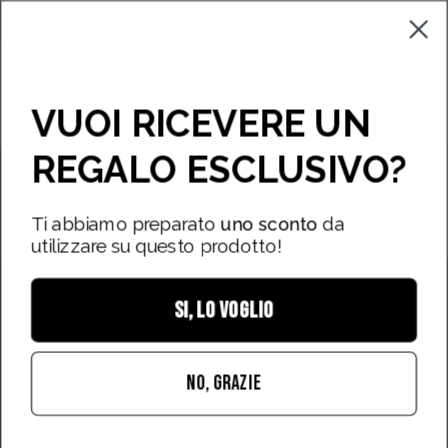
Vai
i mancano
€49,90
per la spedizione gratuita
Campioncini gratu
al
contenuto
Apri carrello
Apri
Stores
Apri
VUOI RICEVERE UN
barra
men
di
REGALO ESCLUSIVO?
di
Apri
Ap
ricerca
nav
immagine
im
lightbox
li
Ti abbiamo preparato
uno sconto
da
utilizzare su questo prodotto!
SI, LO VOGLIO
NO, GRAZIE