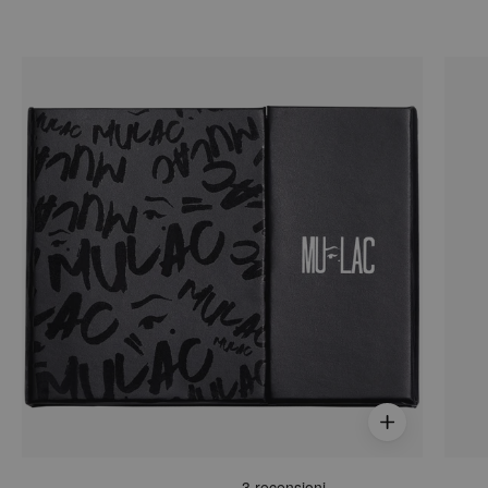
PALETTE
MEDIUM
SHOT
-
PALETTE
REFILL
VUOTA