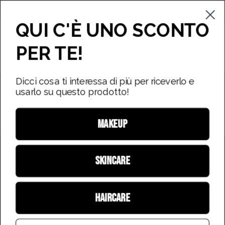
Vai
Campioncini gratuiti con ogni ordine!
Ti mancano
€49,90
per 
al
QUI C'È UNO SCONTO
contenuto
PER TE!
Apri carrello
Apri
Stores
Apri
barra
men
di
di
Dicci cosa ti interessa di più per riceverlo e
Apri
Ap
ricerca
usarlo su questo prodotto!
nav
immagine
im
lightbox
li
MAKEUP
SKINCARE
HAIRCARE