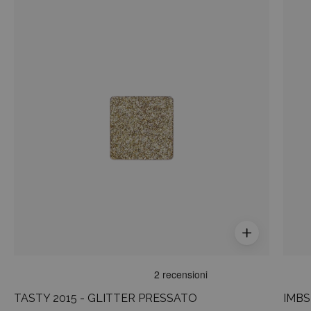
TASTY
2015
-
GLITTER
PRESSATO
TASTY 2015 - GLITTER PRESSATO
IMBS