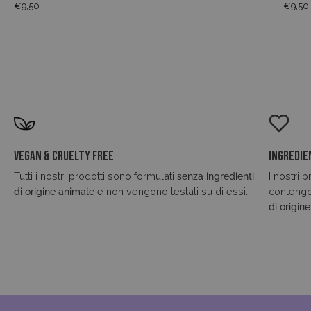
€9,50
€9,50
Vegan & Cruelty Free
Ingredie
Tutti i nostri prodotti sono formulati
senza ingredienti
I nostri 
di origine animale
e non vengono testati su di essi.
conteng
di origin