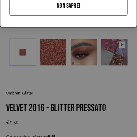
NON SAPREI
Ombretti Glitter
VELVET 2016 - GLITTER PRESSATO
€9,50